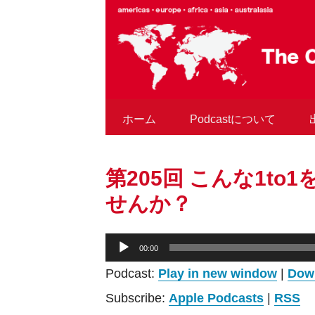
コ
ン
テ
ン
ツ
へ
ス
ホーム
Podcastについて
キ
ッ
プ
第205回 こんな1to
せんか？
音
00:00
声
Podcast:
Play in new window
|
Dow
プ
レ
Subscribe:
Apple Podcasts
|
RSS
ー