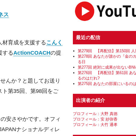
ネス
最近の配信
人材育成を支援する
こんく
第279回 【再配信】第150回 
援する
ActionCOACH
の提
第278回 あなたが誰かの『金の
る日
第277回 絶対に成果が出ないBN
第276回 【再配信】第61回 
るのはだれ?
てませんか？と題してお送り
第275回 あなたの部屋にいるの
ト第35回、第98回をご
出演者の紹介
プロフィール：大野 真徳
ーの安さやかです。オフィ
プロフィール：安 紗弥香
プロフィール：大竹 通孝
JAPANナショナルディレ