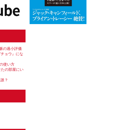
人脈の過小評価
ガチョウ』にな
Iの使い方
あなたの部屋にい
は誰？