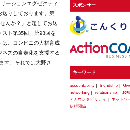
央リージョンエグゼクティ
スポンサー
お送りしております。第
てませんか？」と題してお送
スト第35回、第98回を
トは、コンビニの人材育成
ジネスの自走化を支援する
たします。それでは大野さ
キーワード
accountability
friendship
Giv
networking
relatiionship
お
アカウンタビリティ
ネットワ
信頼関係