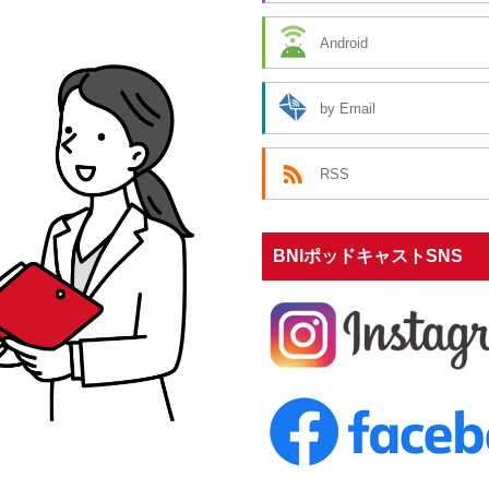
調
節
Android
に
は
by Email
上
下
矢
RSS
印
キ
ー
BNIポッドキャストSNS
を
使
っ
て
く
だ
さ
い。