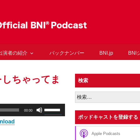
出演者の紹介
バックナンバー
BNI.jp
BN
1をしちゃってま
検索
検
索:
ボ
00:00
リ
ポッドキャストを登録する
nload
ュ
ー
Apple Podcasts
ム