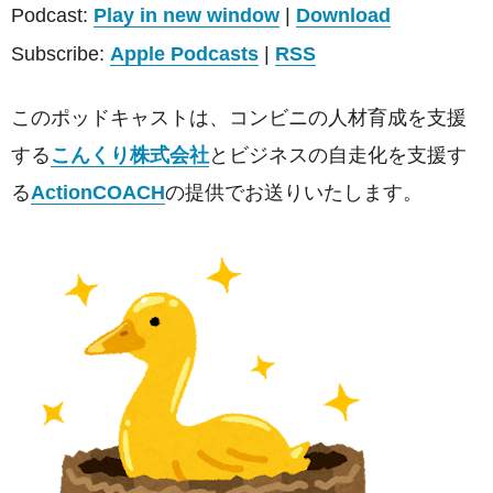
Podcast:
Play in new window
|
Download
プ
レ
Subscribe:
Apple Podcasts
|
RSS
ー
ヤ
このポッドキャストは、コンビニの人材育成を支援
ー
する
こんくり株式会社
とビジネスの自走化を支援す
る
ActionCOACH
の提供でお送りいたします。