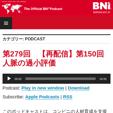
コ
ン
テ
メ
ン
イ
ツ
ン
へ
メ
カテゴリー:
PODCAST
ス
ニ
キ
ュ
ッ
第279回 【再配信】第150回
ー
プ
人脈の過小評価
音
00:00
00:00
声
Podcast:
Play in new window
|
Download
プ
レ
Subscribe:
Apple Podcasts
|
RSS
ー
ヤ
このポッドキャストは、コンビニの人材育成を支援
ー