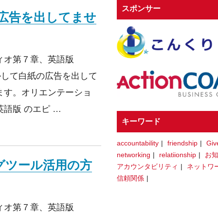
スポンサー
の広告を出してませ
ィオ第７章、英語版
もしかして白紙の広告を出して
ます。オリエンテーショ
語版 のエピ …
キーワード
の広告を出してませんか？
accountability
friendship
Giv
networking
relatiionship
お
ングツール活用の方
アカウンタビリティ
ネットワ
信頼関係
ィオ第７章、英語版