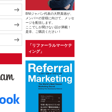
BNIジャパン代表の大野真徳が、
メンバーの皆様に向けて、メッセ
ージを配信します。
ここでしか聞けない話が満載！
是非、ご購読ください！
「リファーラルマーケテ
ィング」
う