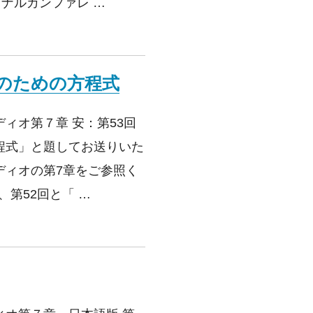
ョナルカンファレ …
程式
供のための方程式
ィオ第７章 安：第53回
程式」と題してお送りいた
ディオの第7章をご参照く
、第52回と「 …
供のための方程式