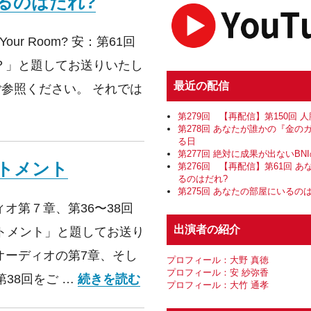
いるのはだれ?
n Your Room? 安：第61回
？」と題してお送りいたし
最近の配信
ご参照ください。 それでは
 あなたの部屋にいるのはだれ?
第279回 【再配信】第150回 
第278回 あなたが誰かの『金の
る日
第277回 絶対に成果が出ないBN
ットメント
第276回 【再配信】第61回 
るのはだれ?
第275回 あなたの部屋にいるの
オ第７章、第36〜38回
出演者の紹介
トメント」と題してお送り
オーディオの第7章、そし
プロフィール：大野 真徳
プロフィール：安 紗弥香
第60回 チームへのコミットメ
38回をご …
続きを読む
プロフィール：大竹 通孝