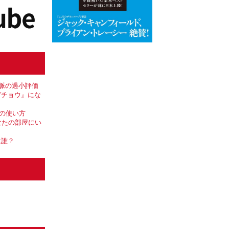
人脈の過小評価
ガチョウ』にな
Iの使い方
あなたの部屋にい
は誰？
ント