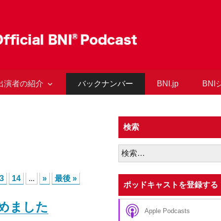
出演者の紹介
バックナンバー
BNI.jp
BN
検索
検
索:
3
14
...
»
最後 »
ポッドキャストを登録する
じめました
Apple Podcasts