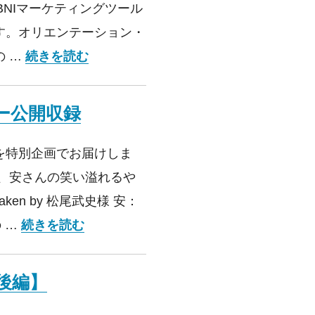
は、「BNIマーケティングツール
す。オリエンテーション・
第58回 BNIマーケティングツール活用
の …
続きを読む
ィー公開収録
を特別企画でお届けしま
表、安さんの笑い溢れるや
ken by 松尾武史様 安：
特別回 50回記念パーティー公開収録
 …
続きを読む
【後編】