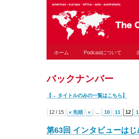
コ
ン
テ
ン
ツ
へ
ス
ホーム
Podcastについて
キ
ッ
プ
バックナンバー
【→ タイトルのみの一覧はこちら】
12 / 15
« 先頭
«
...
10
11
12
1
第63回 インタビューは