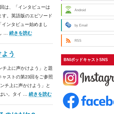
第63回は、「インタビューは
Android
ます。英語版のエピソード
、「インタビュー始めまし
by Email
第63回 インタビューはじめました
し …
続きを読む
RSS
けよう
BNIポッドキャストSNS
センチ上に声かけよう」と題
ャストの第23回をご参照
センチ上に声かけよう」と
第62回 5センチ上に声かけよ
はい。タイ …
続きを読む